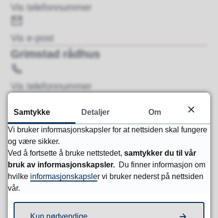
f
e
Vis telefonnummer
o
l
E
n
e
-
Vis e-post
f
p
Grimstad rådhus
o
o
T
n
s
e
Vis telefonnummer
t
l
Havn
Samtykke
Detaljer
Om
e
T
f
Vi bruker informasjonskapsler for at nettsiden skal fungere
e
Vis telefonnummer
og være sikker.
o
l
E
Ved å fortsette å bruke nettstedet,
samtykker du til vår
n
e
-
Vis e-post
bruk av informasjonskapsler.
Du finner informasjon om
f
hvilke
informasjonskapsle
r vi bruker nederst på nettsiden
p
Viser
1-10
av
328
treff, side
1
av
33
vår.
o
o
n
s
1
2
3
...
›
»
Kun nødvendige