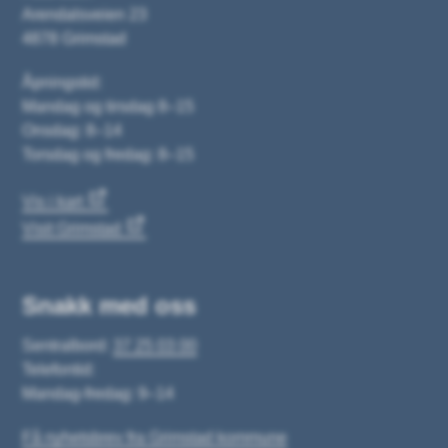
Arendalsveien 23
4878 Grimstad
Åpningstid:
Mandag og tirsdag 8–15
Onsdag: 8–14
Torsdag og fredag: 8–15
Vis i kart
Visit Grimstad
Snakk med oss
Sentralbord:
37 25 03 00
Telefontid:
Mandag-fredag: 9–14
Få nyhetsbrev fra Grimstad kommune