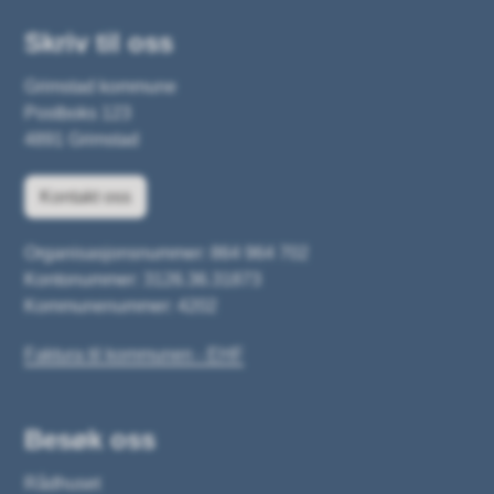
Skriv til oss
Grimstad kommune
Postboks 123
4891 Grimstad
Kontakt oss
Organisasjonsnummer: 864 964 702
Kontonummer: 3126.36.31873
Kommunenummer: 4202
Faktura til kommunen - EHF
Besøk oss
Rådhuset