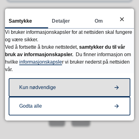
Samtykke
Detaljer
Om
Trafikksikker kommune
Vi bruker informasjonskapsler for at nettsiden skal fungere
og være sikker.
Ved å fortsette å bruke nettstedet,
samtykker du til vår
bruk av informasjonskapsler.
Du finner informasjon om
Elsparkesykler
hvilke
informasjonskapsle
r vi bruker nederst på nettsiden
vår.
Kun nødvendige
Fant du det du lette etter?
Godta alle
Ja
Nei