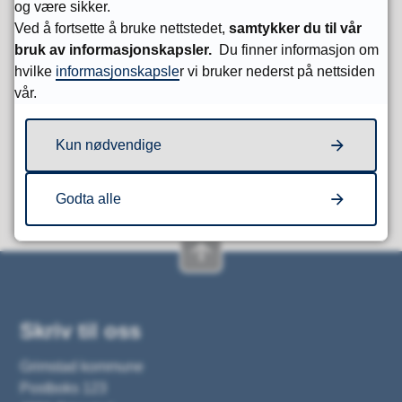
og være sikker.
Ved å fortsette å bruke nettstedet,
samtykker du til vår
bruk av informasjonskapsler.
Du finner informasjon om
hvilke
informasjonskapsle
r vi bruker nederst på nettsiden
Fant du det du lette etter?
vår.
Ja
Nei
Kun nødvendige
Godta alle
Skriv til oss
Grimstad kommune
Postboks 123