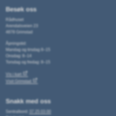
Besøk oss
Rådhuset
Arendalsveien 23
4878 Grimstad
Åpningstid:
Mandag og tirsdag 8–15
Onsdag: 8–14
Torsdag og fredag: 8–15
Vis i kart
Visit Grimstad
Snakk med oss
Sentralbord:
37 25 03 00