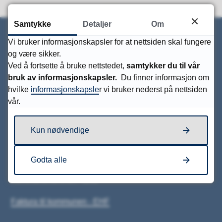
Samtykke
Detaljer
Om
Vi bruker informasjonskapsler for at nettsiden skal fungere
og være sikker.
Skriv til oss
Ved å fortsette å bruke nettstedet,
samtykker du til vår
bruk av informasjonskapsler.
Du finner informasjon om
Grimstad kommune
hvilke
informasjonskapsle
r vi bruker nederst på nettsiden
Postboks 123
vår.
4891 Grimstad
Kun nødvendige
Kontakt oss
Organisasjonsnummer: 864 964 702
Godta alle
Kontonummer: 3126.36.31873
Kommunenummer: 4202
Faktura til kommunen - EHF