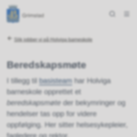
Grimstad kommune
Grimstad kommune
Du er her:
Slik jobber vi på Holviga barneskole
Beredskapsmøte
I tillegg til
basisteam
har Holviga
barneskole opprettet et
beredskapsmøte
der bekymringer og
hendelser tas opp for videre
oppfølging. Her sitter helsesykepleier,
fagledere og rektor.