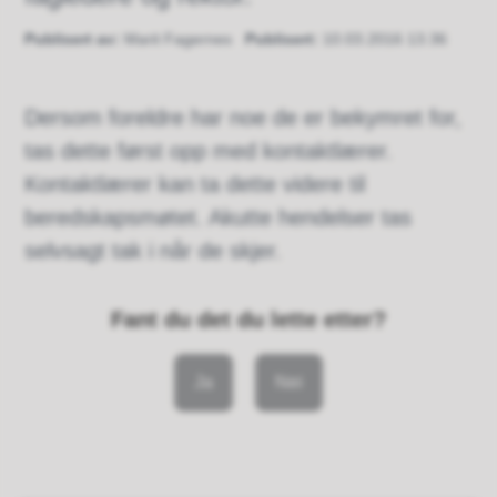
Publisert av
Marit Fagernes
Publisert
10.03.2016 13.36
Dersom foreldre har noe de er bekymret for,
tas dette først opp med kontaktlærer.
Kontaktlærer kan ta dette videre til
beredskapsmøtet. Akutte hendelser tas
selvsagt tak i når de skjer.
Fant du det du lette etter?
Ja
Nei