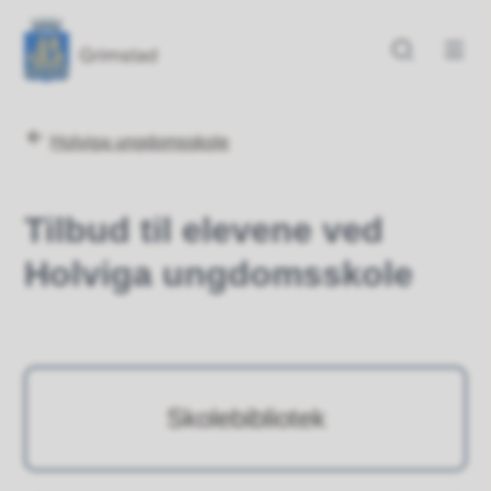
Grimstad kommune
Grimstad kommune
Du er her:
Holviga ungdomsskole
Tilbud til elevene ved
Holviga ungdomsskole
Skolebibliotek