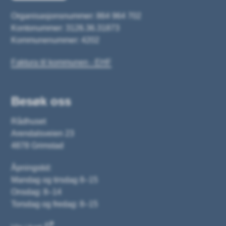
Organisasjonsnummer: 864 964 702
Kontonummer: 3126.36.31873
Kommunenummer: 4202
Faktura til kommunen - EHF
Besøk oss
Rådhuset
Arendalsveien 23
4878 Grimstad
Åpningstid:
Mandag og tirsdag 8–15
Onsdag: 8–14
Torsdag og fredag: 8–15