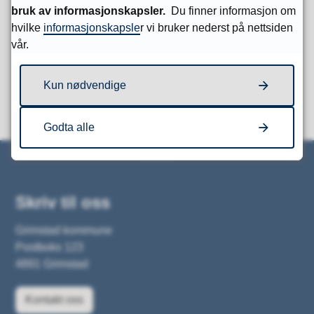
Fant du det du lette etter?
bruk av informasjonskapsler.
Du finner informasjon om
hvilke
informasjonskapsle
r vi bruker nederst på nettsiden
Ja
Nei
vår.
Kun nødvendige
Godta alle
Skriv til oss
Grimstad kommune
Postboks 123
4891 Grimstad
Kontakt oss