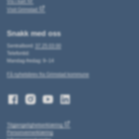
Vis i kart
Visit Grimstad
Snakk med oss
Sentralbord:
37 25 03 00
Telefontid:
Mandag-fredag: 9–14
Få nyhetsbrev fra Grimstad kommune
Tilgjengelighetserklæring
Personvernerklæring