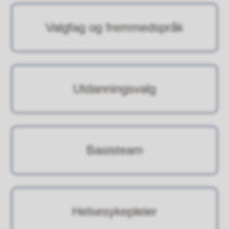
Valgfag og fremmedspråk
Utdanningsvalg
Basisteam
Helsesykepleier