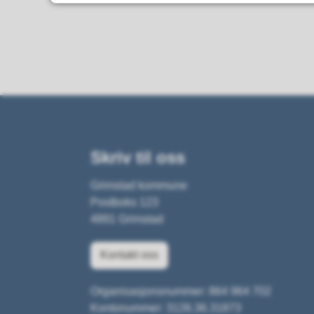
Skriv til oss
Grimstad kommune
Postboks 123
4891 Grimstad
Kontakt oss
Organisasjonsnummer: 864 964 702
Kontonummer: 3126.36.31873