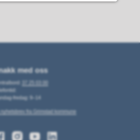
nakk med oss
ntralbord:
37 25 03 00
efontid:
ndag-fredag: 9–14
 nyhetsbrev fra Grimstad kommune