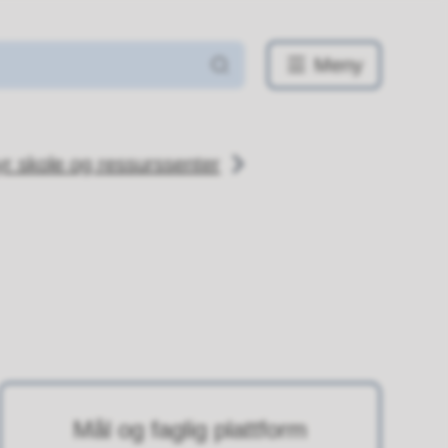
Meny
 skole og ressurssenter
Mål og faglig plattform