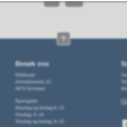
Besøk oss
S
Rådhuset
Se
Arendalsveien 23
Tel
4878 Grimstad
Ma
Åpningstid:
Få
Mandag og tirsdag 8–15
Onsdag: 8–14
Torsdag og fredag: 8–15