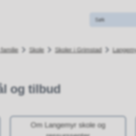
familie
Skole
Skoler i Grimstad
Langemyr
 og tilbud
Om Langemyr skole og
ressurssenter