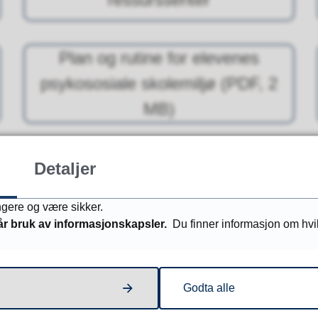
Plan og rutine for elevenes
psykososiale skolemiljø
(PDF, 2
MB)
Detaljer
Opplæringstilbudet
ungere og være sikker.
år bruk av informasjonskapsler.
Du finner informasjon om hv
Fant du det du lette etter?
Godta alle
Ja
Nei