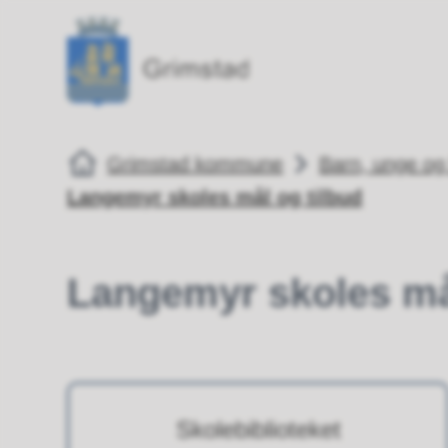
Grimstad kommune
Grimstad kommune
Du er her:
Grimstad kommune
Barn, unge og 
Langemyr skoles mål og tilbud
Langemyr skoles mål
Skolebiblioteket