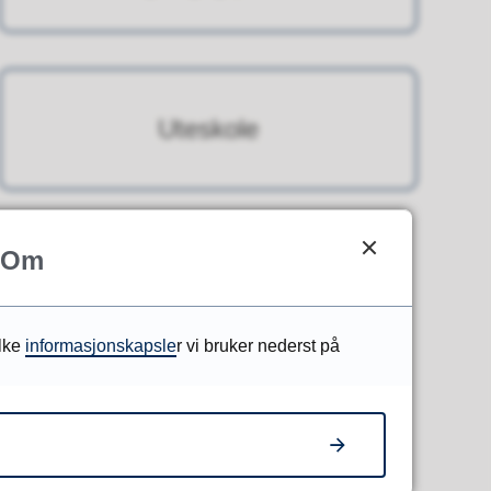
Uteskole
Om
ilke
informasjonskapsle
r vi bruker nederst på