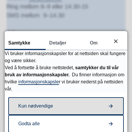
Ring mellom 8–9 eller 14.30-15
SMS mellom 9–14.30
Adresse
Samtykke
Detaljer
Om
Fjæreveien 26 (Dømmesmoen)
Vi bruker informasjonskapsler for at nettsiden skal fungere
4885 Grimstad
og være sikker.
Ved å fortsette å bruke nettstedet,
samtykker du til vår
Demenskoordinator
bruk av informasjonskapsler.
Du finner informasjon om
hvilke
informasjonskapsle
r vi bruker nederst på nettsiden
E-post:
Thea Grøvle Thorkildsen
vår.
Telefon:
47 63 83 23
Kun nødvendige
Sist endret
16.06.2026 15.32
Godta alle