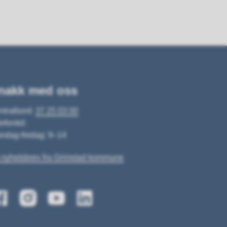
nakk med oss
ntralbord:
37 25 03 00
efontid:
ndag-fredag: 9–14
 nyhetsbrev fra Grimstad kommune