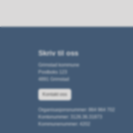
Skriv til oss
Grimstad kommune
Postboks 123
4891 Grimstad
Kontakt oss
Organisasjonsnummer: 864 964 702
Kontonummer: 3126.36.31873
Kommunenummer: 4202