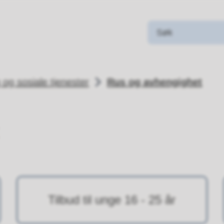
og sosiale tjenester
Rus og avhengighet
Tilbud til unge 16 - 25 år