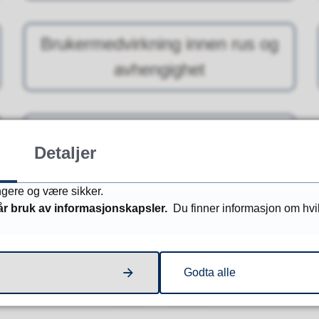
Brukermedvirkning innen rus og
avhengighet
Aktiviteter innen psykisk helse
Detaljer
og rus
ungere og være sikker.
år bruk av informasjonskapsler.
Du finner informasjon om hv
Fant du det du lette etter?
Godta alle
Ja
Nei