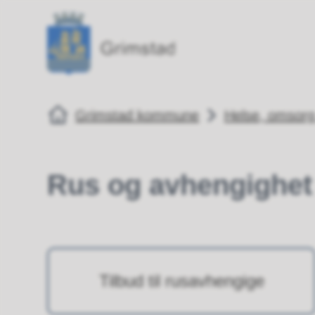
Grimstad kommune
Grimstad kommune
Du er her:
Grimstad kommune
Helse, omsorg 
Rus og avhengighet
Tilbud til rusavhengige