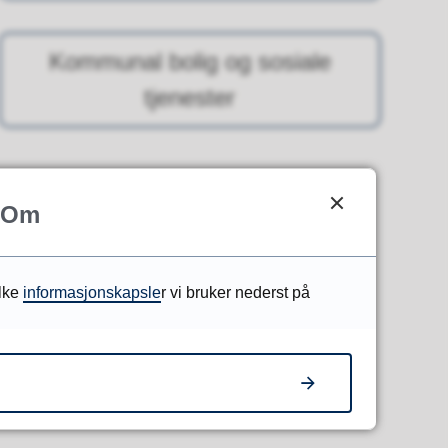
Kommunal bolig og sosiale
tjenester
Om
ilke
informasjonskapsle
r vi bruker nederst på