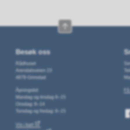
Besøk oss
S
Rådhuset
Se
Arendalsveien 23
Tel
4878 Grimstad
Ma
Åpningstid:
Få
Mandag og tirsdag 8–15
Onsdag: 8–14
Torsdag og fredag: 8–15
Vis i kart