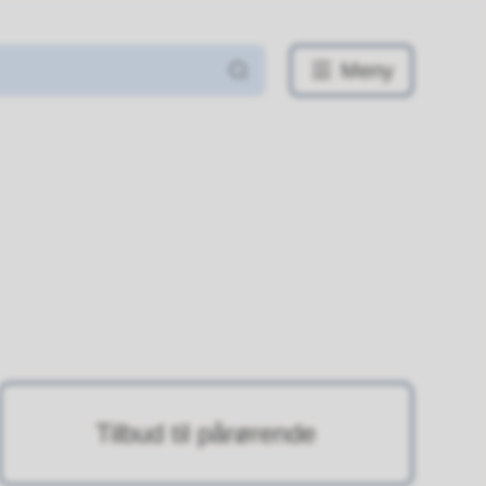
Meny
Tilbud til pårørende