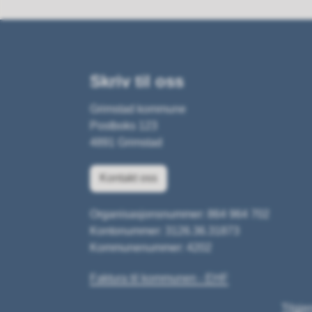
Skriv til oss
Grimstad kommune
Postboks 123
4891 Grimstad
Kontakt oss
Organisasjonsnummer: 864 964 702
Kontonummer: 3126.36.31873
Kommunenummer: 4202
Faktura til kommunen - EHF
Tilgje