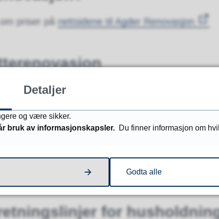
 om priser på
nettsidene til Agder Renovasjon
ytterenovasjon
Detaljer
 hytterenovasjon? Kontakt Agder renovasjon.
ungere og være sikker.
rmasjon Agder renovasjon IK
år bruk av informasjonskapsler.
Du finner informasjon om hv
agderrenovasjon.no
Godta alle
retningslinjer for husholdnin