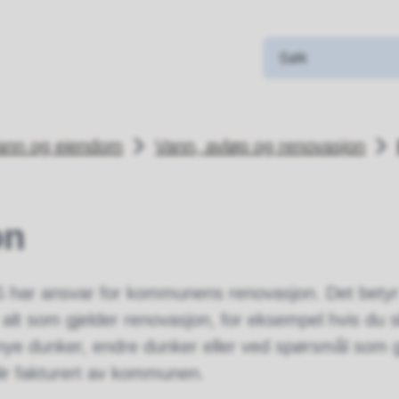
rann og eiendom
Vann, avløp og renovasjon
on
 har ansvar for kommunens renovasjon. Det betyr
alt som gjelder renovasjon, for eksempel hvis du 
nye dunker, endre dunker eller ved spørsmål som g
ir fakturert av kommunen.