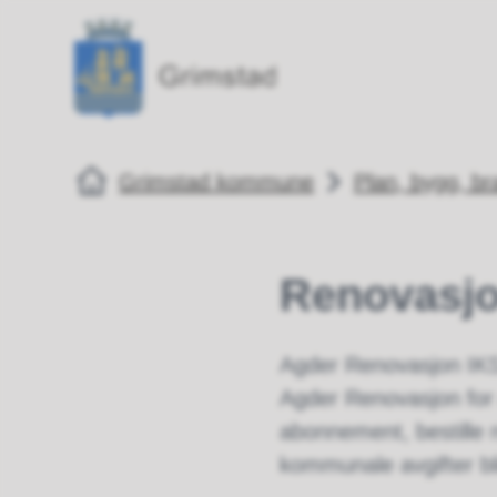
Grimstad kommune
Grimstad kommune
Du er her:
Grimstad kommune
Plan, bygg, b
Renovasj
Agder Renovasjon IKS
Agder Renovasjon for 
abonnement, bestille 
kommunale avgifter bl