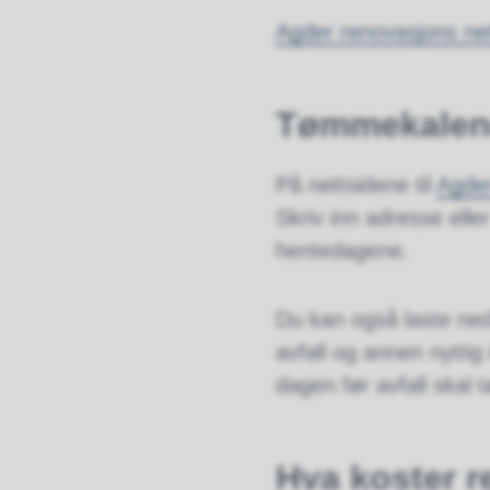
Agder renovasjons net
Tømmekalen
På nettsidene til
Agde
Skriv inn adresse ell
hentedagene.
Du kan også laste n
avfall og annen nyttig
dagen før avfall skal
Hva koster 