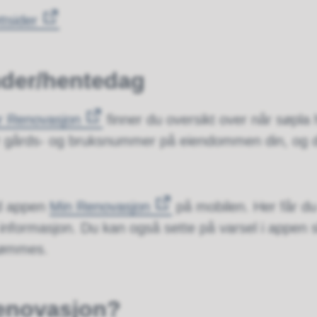
tsider
der/hentedag
r Renovasjon
finner du oversikt over når søpla
er gårds- og bruksnummer på eiendommen din, og d
ed appen
Min Renovasjon
på mobilen. Her får d
 informasjon. Du kan også sette på varsel i appen sl
 tømmes.
renovasjon?