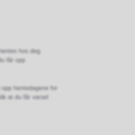
 hentes hos deg.
u får opp
u opp hentedagene for
ik at du får varsel