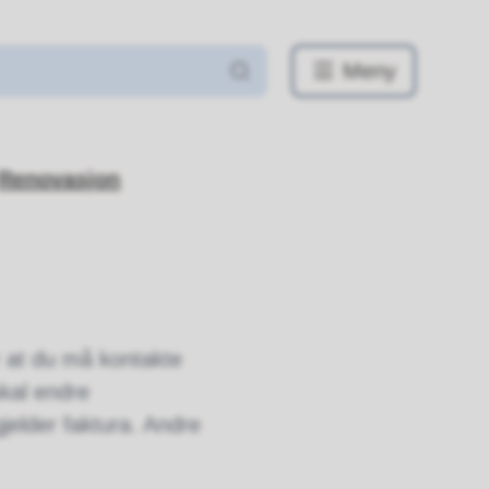
Meny
Renovasjon
 at du må kontakte
skal endre
jelder faktura. Andre