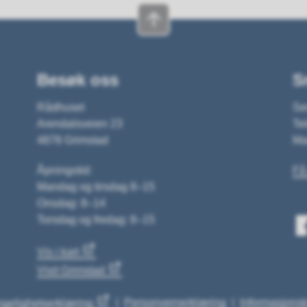
Besøk oss
S
Rådhuset
Se
Arendalsveien 23
Tel
4878 Grimstad
Ma
Åpningstid:
Få
Mandag og tirsdag 8–15
Onsdag: 8–14
Torsdag og fredag: 8–15
Vis i kart
Visit Grimstad
Personvernerklæring
Informasjonsk
ngelighetserklæring