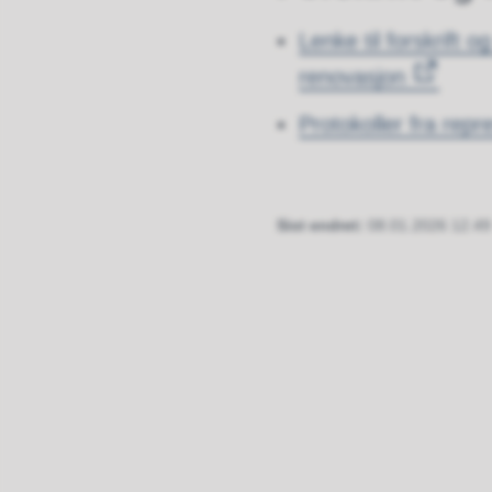
Lenke til forskrift o
renovasjon
Protokoller fra rep
Sist endret
08.01.2026 12.49