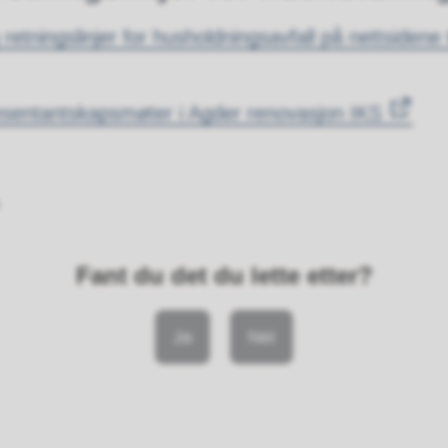
g retningslinjer for husholdningsavfall på nettsidene 
resentantskapsmøter i Agder renovasjon IKS
Fant du det du lette etter?
Ja
Nei