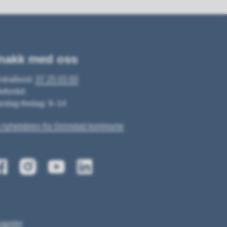
nakk med oss
ntralbord:
37 25 03 00
efontid:
ndag-fredag: 9–14
 nyhetsbrev fra Grimstad kommune
apsler