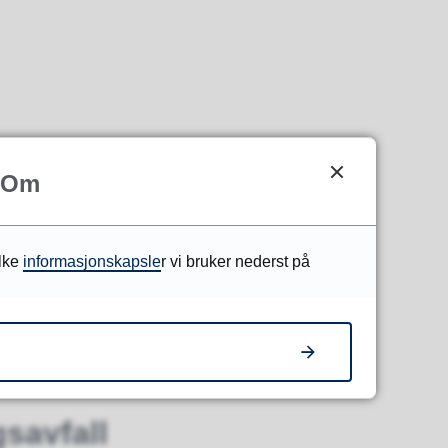
Om
S
ilke
informasjonskapsle
r vi bruker nederst på
gsavfall