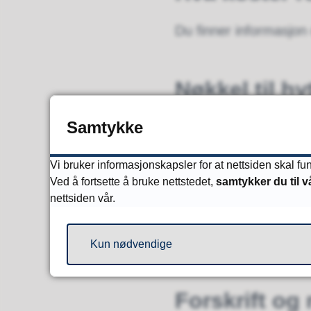
Du finner informasjon
Nøkkel til h
Samtykke
Trenger du nøkkel til
Vi bruker informasjonskapsler for at nettsiden skal f
Kontaktinfo
Ved å fortsette å bruke nettstedet,
samtykker du til v
nettsiden vår.
Telefon:
37 05 88 00
E-post:
kundesenter@
Kun nødvendige
Forskrift og 