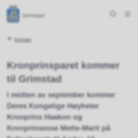
Grimstad kommune
Grimstad kommune
Du er her:
Nyheter
Kronprinsparet kommer
til Grimstad
I midten av september kommer
Deres Kongelige Høyheter
Kronprins Haakon og
Kronprinsesse Mette-Marit på