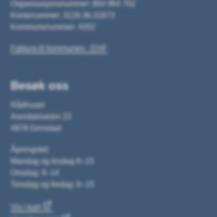
Organisasjonsnummer: 864 964 702
Kontonummer: 3126.36.31873
Kommunenummer: 4202
Faktura til kommunen - EHF
Besøk oss
Rådhuset
Arendalsveien 23
4878 Grimstad
Åpningstid:
Mandag og tirsdag 8–15
Onsdag: 8–14
Torsdag og fredag: 8–15
Vis i kart