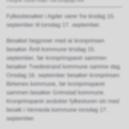
Dusan Reljin / Det kongelige hoff.
Fylkesbesøket i Agder varer fra tirsdag 15.
september til torsdag 17. september.
Besøket begynner med at kronprinsen
besøker Åmli kommune tirsdag 15.
september, før kronprinsparet sammen
besøker Tvedestrand kommune samme dag.
Onsdag 16. september besøker kronprinsen
Birkenes kommune, før kronprinsparet
sammen besøker Grimstad kommune.
Kronprinsparet avslutter fylkesturen sin med
besøk i Vennesla kommune torsdag 17.
september.