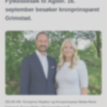
Fylkesbesøk til Agder. 16.
september besøker kronprinsparet
Grimstad.
DD.KK.HH. Kronprins Haakon og Kronprinsesse Mette-Marit.