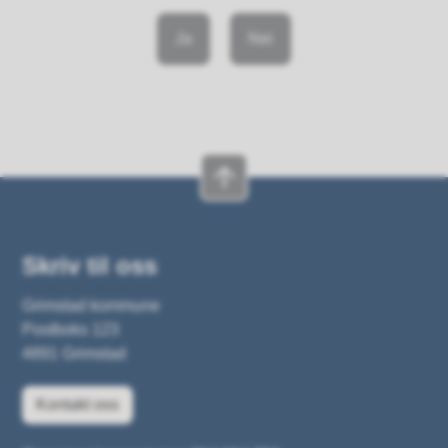
Ja
Nei
Skriv til oss
Grimstad kommune
Postboks 123
4891 Grimstad
Kontakt oss