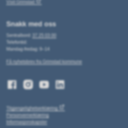
Visit Grimstad
Snakk med oss
Sentralbord:
37 25 03 00
Telefontid:
Mandag-fredag: 9–14
Få nyhetsbrev fra Grimstad kommune
Tilgjengelighetserklæring
Personvernerklæring
Informasjonskapsler