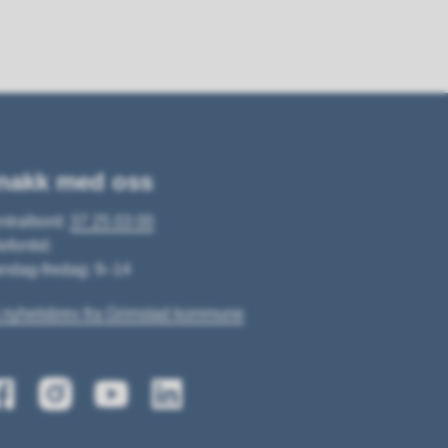
nakk med oss
ntralbord:
37 25 03 00
efontid:
ndag-fredag: 9–14
 nyhetsbrev fra Grimstad kommune