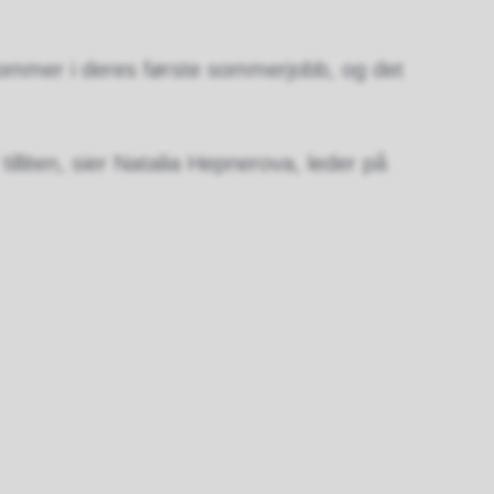
ngdommer i deres første sommerjobb, og det
tilliten, sier Natalia Hepnerova, leder på