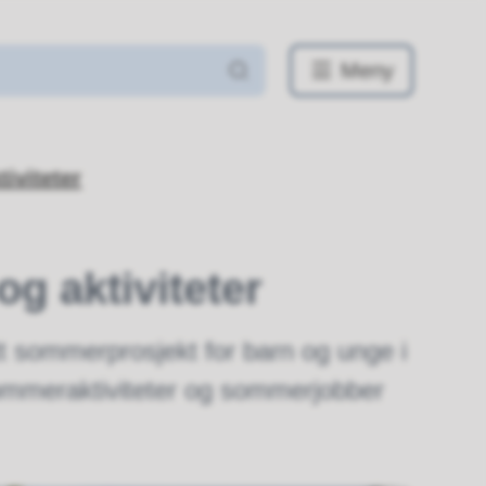
Meny
iviteter
og aktiviteter
 nytt sommerprosjekt for barn og unge i
s sommeraktiviteter og sommerjobber