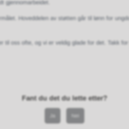
odt gjennomarbeidet.
 formålet. Hoveddelen av støtten går til lønn for u
il oss ofte, og vi er veldig glade for det. Takk for 
Fant du det du lette etter?
Ja
Nei