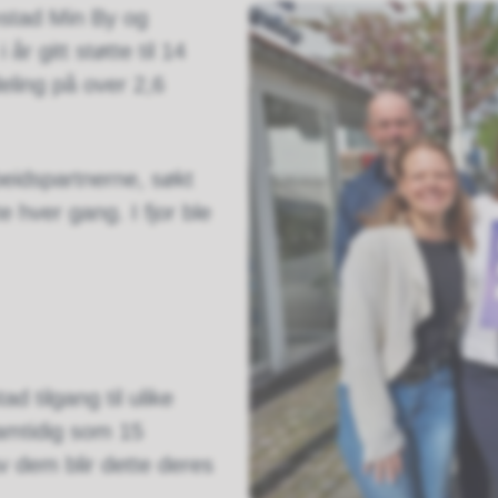
stad Min By og
år gitt støtte til 14
eling på over 2,6
eidspartnerne, søkt
e hver gang. I fjor ble
d tilgang til ulike
samtidig som 15
dem blir dette deres