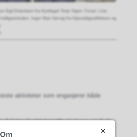
r-Egil Erlandsen fra Kystlaget Terje Vigen. Foran: Lisa
villigsentralen, Inger Mari Sørvig fra Gjensidigestiftelsen og
.
t
g teste aktiviteter som engasjerer både
 å bidra til aktivitetstilbud i byen også de
ed på å utvikle noe av aktivitetene.
Om