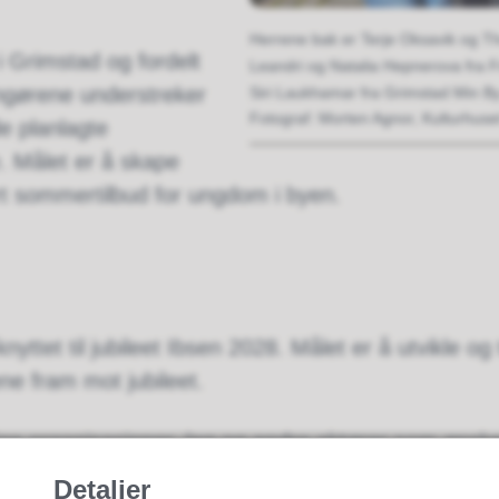
Herrene bak er Terje Oksavik og Tho
 i Grimstad og fordelt
Leandri og Natalia Hepnerova fra Fri
ngørene understreker
Siri Laukhamar fra Grimstad Min By
Morten Agnor, Kulturhuse
de planlagte
 Målet er å skape
ert sommertilbud for ungdom i byen.
nyttet til jubileet Ibsen 2028. Målet er å utvikle o
ene fram mot jubileet.
llige organisasjoner, lag og andre aktører som ønsker
ralt i prosjektet, og ungdommene skal selv være m
Detaljer