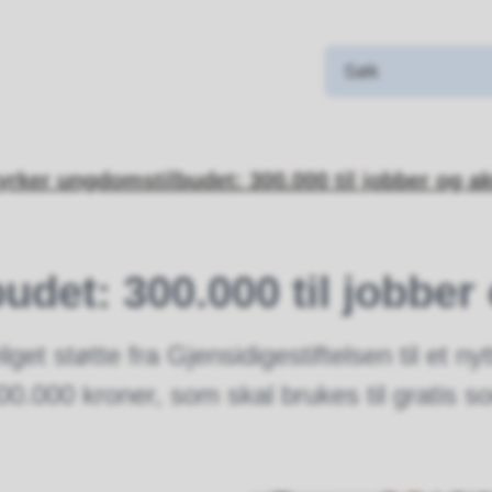
yrker ungdomstilbudet: 300.000 til jobber og akt
det: 300.000 til jobber 
vilget støtte fra Gjensidigestiftelsen til et
t 300.000 kroner, som skal brukes til grati