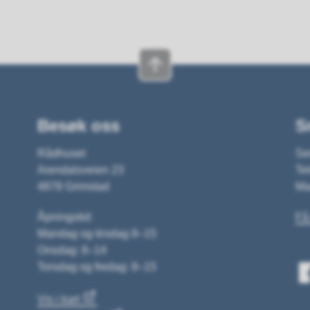
Besøk oss
S
Rådhuset
Se
Arendalsveien 23
Tel
4878 Grimstad
Ma
Åpningstid:
Få
Mandag og tirsdag 8–15
Onsdag: 8–14
Torsdag og fredag: 8–15
Vis i kart