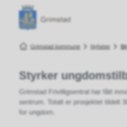
Grimstad kommune
Grimstad kommune
Du er her:
Grimstad kommune
Nyheter
St
Styrker ungdomstilbu
Grimstad Frivilligsentral har fått inn
sentrum. Totalt er prosjektet tildel
for ungdom.