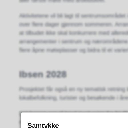
aller første møte med arbeidslivet.
Aktivitetene vil bli lagt til sentrumsområdet
over flere dager gjennom sommeren. Arra
at tilbudet ikke skal konkurrere med allere
arrangementer i sentrum og nærområdene.
flere åpne møteplasser og bidra til et vari
Ibsen 2028
Prosjektet får også en ny tematisk retning k
lokalbefolkning, turister og besøkende i år
Det legges opp til bred involvering fra frivi
neste årene. Ungdomsmedvirkning står sent
Samtykke