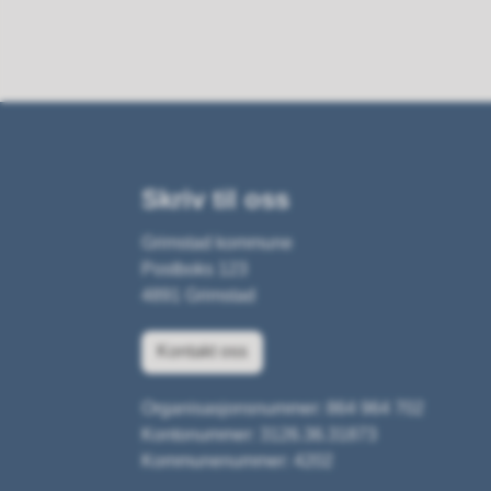
Skriv til oss
Grimstad kommune
Postboks 123
4891 Grimstad
Kontakt oss
Organisasjonsnummer: 864 964 702
Kontonummer: 3126.36.31873
Kommunenummer: 4202