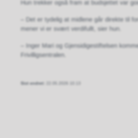
Hun trekker også fram at budsjettet var g
– Det er tydelig at midlene går direkte til
mener vi er svært verdifullt, sier hun.
– Inger Mari og Gjensidigestiftelsen kommer t
Frivilligsentralen.
Sist endret
22.05.2026 10.13