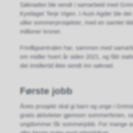
Søknaden ble sendt i samarbeid med Grim
Kystlaget Terje Vigen. I Aust-Agder ble det i 
ulike sommerprosjekter, med en samlet tild
millioner kroner.
Frivilligsentralen har, sammen med samarb
om midler hvert år siden 2021, og fått støtt
det imidlertid ikke sendt inn søknad.
Første jobb
Årets prosjekt skal gi barn og unge i Grimsta
gratis aktiviteter gjennom sommerferien, 
ungdommer får sommerjobb. For mange av 