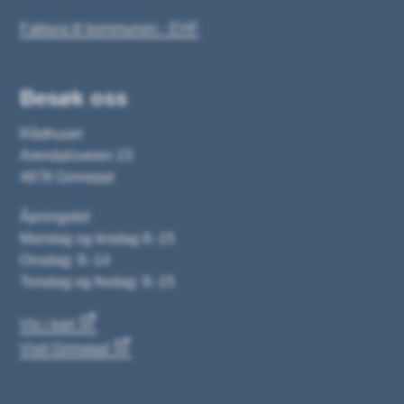
Faktura til kommunen - EHF
Besøk oss
Rådhuset
Arendalsveien 23
4878 Grimstad
Åpningstid:
Mandag og tirsdag 8–15
Onsdag: 8–14
Torsdag og fredag: 8–15
Vis i kart
Visit Grimstad