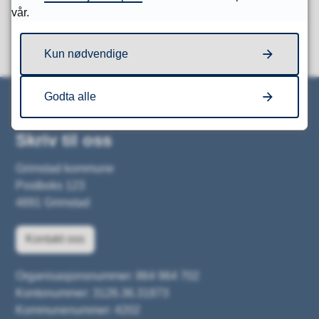
vår.
Kun nødvendige
Godta alle
Skriv til oss
Grimstad kommune
Postboks 123
4891 Grimstad
Kontakt oss
Organisasjonsnummer: 864 964 702
Kontonummer: 3126.36.31873
Kommunenummer: 4202