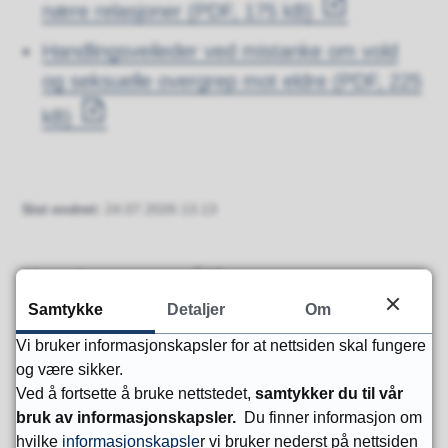
nære relasjoner
(PDF, 175 kB)
Handlingsveileder ved mistanke om vold
og seksuelle overgrep mot eldre
(PDF, 225
kB)
Sist endret
24.07.2026 13.13
Har du spørsmål?
Samtykke
Detaljer
Om
Vi bruker informasjonskapsler for at nettsiden skal fungere
Fant du det du lette etter?
og være sikker.
Ved å fortsette å bruke nettstedet,
samtykker du til vår
bruk av informasjonskapsler.
Du finner informasjon om
Ja
Nei
hvilke
informasjonskapsle
r vi bruker nederst på nettsiden