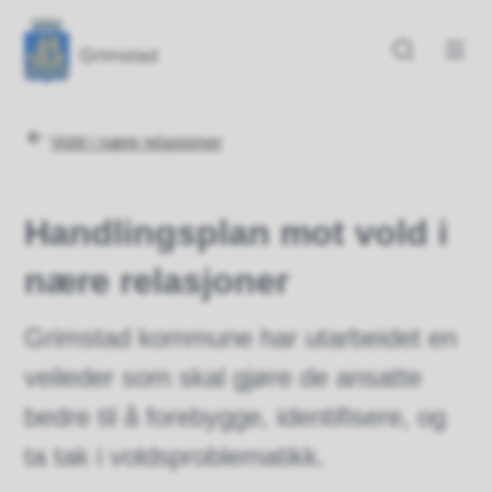
Grimstad kommune
Grimstad kommune
Du er her:
Vold i nære relasjoner
Handlingsplan mot vold i
nære relasjoner
Grimstad kommune har utarbeidet en
veileder som skal gjøre de ansatte
bedre til å forebygge, identifisere, og
ta tak i voldsproblematikk.