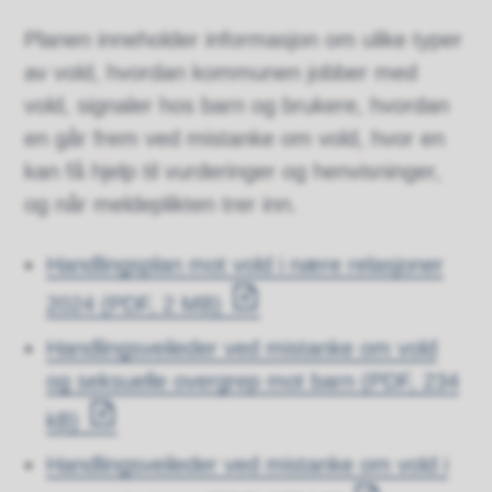
Planen inneholder informasjon om ulike typer
av vold, hvordan kommunen jobber med
vold, signaler hos barn og brukere, hvordan
en går frem ved mistanke om vold, hvor en
kan få hjelp til vurderinger og henvisninger,
og når meldeplikten trer inn.
Handlingsplan mot vold i nære relasjoner
2024
(PDF, 2 MB)
Handlingsveileder ved mistanke om vold
og seksuelle overgrep mot barn
(PDF, 234
kB)
Handlingsveileder ved mistanke om vold i