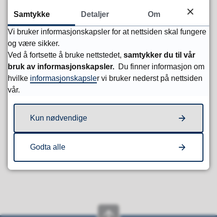
2019-2031
(PDF, 830 kB)
Samtykke
Detaljer
Om
Konsekvensutredning kommuneplanens
Vi bruker informasjonskapsler for at nettsiden skal fungere
arealdel 2019-2031
(PDF, 8 MB)
og være sikker.
Ved å fortsette å bruke nettstedet,
samtykker du til vår
bruk av informasjonskapsler.
Du finner informasjon om
hvilke
informasjonskapsle
r vi bruker nederst på nettsiden
Sist endret
13.07.2026 11.51
vår.
Kun nødvendige
Fant du det du lette etter?
Godta alle
Ja
Nei