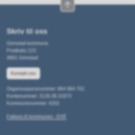
Skriv til oss
Grimstad kommune
Postboks 123
4891 Grimstad
Kontakt oss
Organisasjonsnummer: 864 964 702
Kontonummer: 3126.36.31873
Kommunenummer: 4202
Faktura til kommunen - EHF