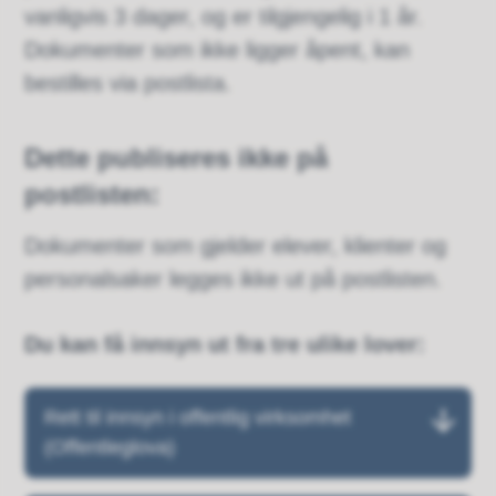
vanligvis 3 dager, og er tilgjengelig i 1 år.
Dokumenter som ikke ligger åpent, kan
bestilles via postlista.
Dette publiseres ikke på
postlisten:
Dokumenter som gjelder elever, klienter og
personalsaker legges ikke ut på postlisten.
Du kan få innsyn ut fra tre ulike lover:
Rett til innsyn i offentlig virksomhet
(Offentleglova)