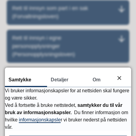
Rett til innsyn som part i en sak
(Forvaltningsloven)
Rett til innsyn i egne
personopplysninger
(Personopplysningsloven)
Lover og forskrifter
Samtykke
Detaljer
Om
Arkivlova
Vi bruker informasjonskapsler for at nettsiden skal fungere
og være sikker.
Forvaltningsloven
Ved å fortsette å bruke nettstedet,
samtykker du til vår
bruk av informasjonskapsler.
Du finner informasjon om
Forvaltningslovforskriften
hvilke
informasjonskapsle
r vi bruker nederst på nettsiden
vår.
eForvaltningsforskriften