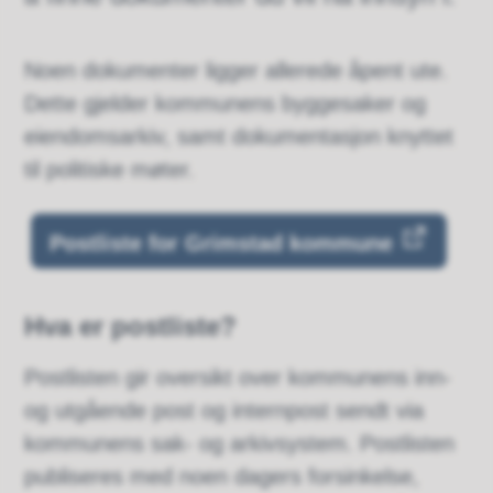
Noen dokumenter ligger allerede åpent ute.
Dette gjelder kommunens byggesaker og
eiendomsarkiv, samt dokumentasjon knyttet
til politiske møter.
Postliste for Grimstad kommune
Hva er postliste?
Postlisten gir oversikt over kommunens inn-
og utgående post og internpost sendt via
kommunens sak- og arkivsystem. Postlisten
publiseres med noen dagers forsinkelse,