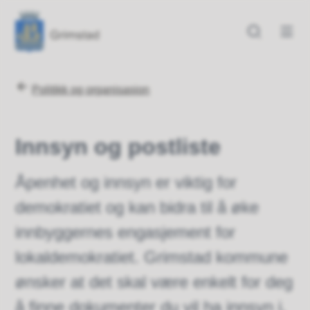
Grimstad kommune
Grimstad kommune
Du er her:
Politikk og organisasjon
Innsyn og postliste
Åpenhet og innsyn er viktig for
demokratiet og kan bidra til å øke
innbyggernes engasjement for
lokaldemokratiet. Grimstad kommune
ønsker at det skal være enkelt for deg
å finne dokumenter du vil ha innsyn i.