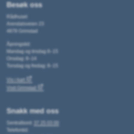
Besøk oss
Rådhuset
Arendalsveien 23
4878 Grimstad
Åpningstid:
Mandag og tirsdag 8–15
Onsdag: 8–14
Torsdag og fredag: 8–15
Vis i kart
Visit Grimstad
Snakk med oss
Sentralbord:
37 25 03 00
Telefontid: